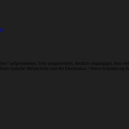
en
w“ aufgenommen. Sehr songorientiert, deutlich eingängiger, dem ele
ür Sono typische Melancholie und der Electronica- / Wave-Scheideweg