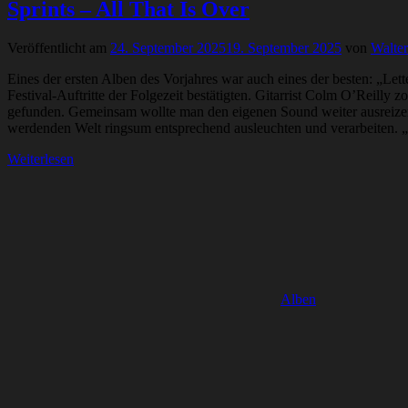
Sprints – All That Is Over
Veröffentlicht am
24. September 2025
19. September 2025
von
Walte
Eines der ersten Alben des Vorjahres war auch eines der besten: „Let
Festival-Auftritte der Folgezeit bestätigten. Gitarrist Colm O’Reilly
gefunden. Gemeinsam wollte man den eigenen Sound weiter ausreizen
werdenden Welt ringsum entsprechend ausleuchten und verarbeiten. „A
Weiterlesen
Alben