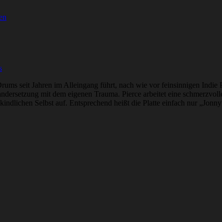
en
s
Drums seit Jahren im Alleingang führt, nach wie vor feinsinnigen Indi
nandersetzung mit dem eigenen Trauma. Pierce arbeitet eine schmerzvoll
ndlichen Selbst auf. Entsprechend heißt die Platte einfach nur „Jonny