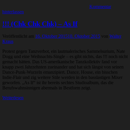
Kommentar
hinterlassen
!!! (Chk Chk Chk) – As If
Veröffentlicht am
16. Oktober 2015
10. Oktober 2015
von
Walter
Kraus
Protest gegen Tanzverbot, ein lautmalerisches Sammelsurium, Nate
Dogg und eine Weihnachts-Single – es gibt nichts, das !!! noch nicht
gemacht hätten. Das US-amerikanische Tanzkollektiv fand vor
knapp zwei Jahrzehnten zueinander und hat sich längst von seinen
Dance-Punk-Wurzeln emanzipiert. Dance, House, ein bisschen
Indie-Flair und zig weitere Stile werden in den basslastigen Mixer
geworfen. „As If“ ist ihr bereits sechtes Studioalbum, das die
Berufswahnsinnigen abermals in Bestform zeigt.
Weiterlesen