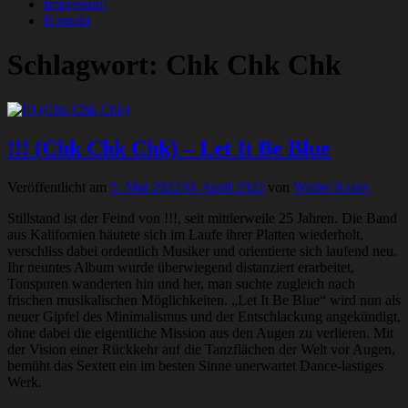
Impressum
Kontakt
Schlagwort:
Chk Chk Chk
!!! (Chk Chk Chk) – Let It Be Blue
Veröffentlicht am
5. Mai 2022
30. April 2022
von
Walter Kraus
Stillstand ist der Feind von !!!, seit mittlerweile 25 Jahren. Die Band
aus Kalifornien häutete sich im Laufe ihrer Platten wiederholt,
verschliss dabei ordentlich Musiker und orientierte sich laufend neu.
Ihr neuntes Album wurde überwiegend distanziert erarbeitet,
Tonspuren wanderten hin und her, man suchte zugleich nach
frischen musikalischen Möglichkeiten. „Let It Be Blue“ wird nun als
neuer Gipfel des Minimalismus und der Entschlackung angekündigt,
ohne dabei die eigentliche Mission aus den Augen zu verlieren. Mit
der Vision einer Rückkehr auf die Tanzflächen der Welt vor Augen,
bemüht das Sextett ein im besten Sinne unerwartet Dance-lastiges
Werk.