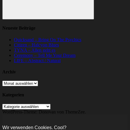
Suchen
Neueste Beiträge
Quicksand – Bring On The Psychics
Citizen – Halcyon Blues
TYNA – Allen geht es
Ceremony – Tell Me Your Dream
LIFE – Abstract / Natural
Archiv
Archiv
Kategorien
Kategorien
WordPress-Theme: Donovan von ThemeZee.
Wir verwenden Cookies. Cool?