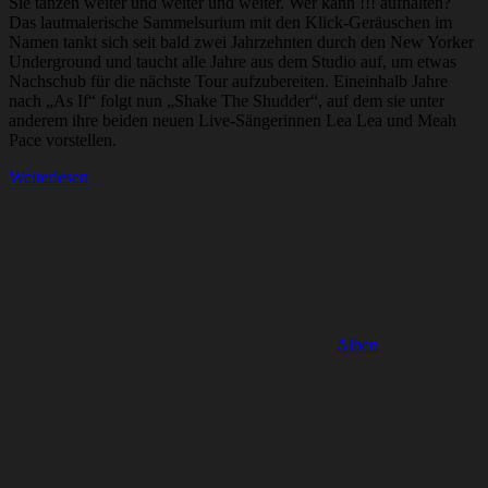
Sie tanzen weiter und weiter und weiter. Wer kann !!! aufhalten?
Das lautmalerische Sammelsurium mit den Klick-Geräuschen im
Namen tankt sich seit bald zwei Jahrzehnten durch den New Yorker
Underground und taucht alle Jahre aus dem Studio auf, um etwas
Nachschub für die nächste Tour aufzubereiten. Eineinhalb Jahre
nach „As If“ folgt nun „Shake The Shudder“, auf dem sie unter
anderem ihre beiden neuen Live-Sängerinnen Lea Lea und Meah
Pace vorstellen.
Weiterlesen
Alben