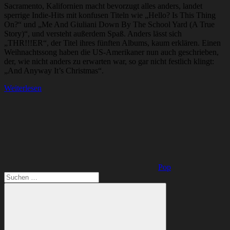
Sacramento, Kalifornien macht bevorzugt alles anders, landet
sperrige Indie-Hits mit konfusen Titeln wie „Hello? Is This Thing
On?“ und „Me And Giuliani Down By The School Yard (A True
Story)“, und versteht außerdem Spaß. Anders lässt sich
„THR!!!ER“, der Titel ihres fünften Albums, kaum erklären. Einen
Weihnachtssong haben die US-Amerikaner nun auch geschrieben,
der, wie nicht anders zu erwarten war, so gar nicht festlich klingt:
„And Anyway It’s Christmas“.
Weiterlesen
Pop
Suchen
nach: