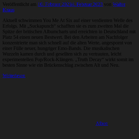
Veröffentlicht am
10. Februar 2023
4. Februar 2023
von
Walter
Kraus
Aktuell schwimmen You Me At Six auf einer verdienten Welle des
Erfolgs. Mit „Suckapunch“ schafften sie es zum zweiten Mal die
Spitze der britischen Albumcharts und erreichten in Deutschland mit
Platz 54 einen neuen Bestwert. Bei den Arbeiten am Nachfolger
konzentrierte man sich schnell auf die alten Werte, angespornt von
einer Fülle neuer, hungriger Emo-Bands. Die musikalischen
Wurzeln kamen durch und gesellten sich zu vertrauten, leicht
experimentellen Pop/Rock-Klängen. „Truth Decay“ wirkt somit im
besten Sinne wie ein Brückenschlag zwischen Alt und Neu.
Weiterlesen
Alben