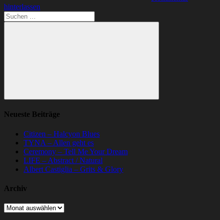
hinterlassen
Suchen
nach:
Suchen
Neueste Beiträge
Citizen – Halcyon Blues
TYNA – Allen geht es
Ceremony – Tell Me Your Dream
LIFE – Abstract / Natural
Albert Castiglia – Grits & Glory
Archiv
Archiv