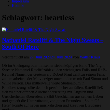
Impressum
Kontakt
Schlagwort:
heartless
Nathaniel Rateliff & The Night Sweats –
South Of Here
Veröffentlicht am
27. Juni 2024
24. Juni 2024
von
Walter Kraus
Ob im Alleingang oder mit seiner siebenköpfigen Band The Night
Sweats: Nathaniel Rateliff zählt zu den wichtigsten Folk- und RnB-
Revival-Namen der Gegenwart. Robert Plant zählt zu seinen Fans,
zudem arbeitete der Mittvierziger unter anderem mit Paul Simon und
Willie Nelson. Das mittlerweile vierte Studioalbum in
Bandbesetzung sollte deutlich persönlicher ausfallen. Rateliff ließ
sich zu einer offenen Auseinandersetzung mit Ängsten und
Unsicherheiten überreden, erzählt Geschichten aus seinem Leben
und genießt die Unterstützung von guten Freunden. „South Of
Here“ könnte zur neuen musikalischen und kreativen Blaupause
mutieren.