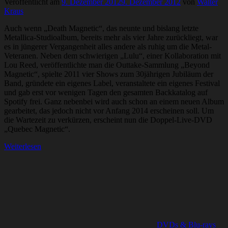
Veröffentlicht am
9. Dezember 2012
9. Dezember 2012
von
Walter
Kraus
Auch wenn „Death Magnetic“, das neunte und bislang letzte
Metallica-Studioalbum, bereits mehr als vier Jahre zurückliegt, war
es in jüngerer Vergangenheit alles andere als ruhig um die Metal-
Veteranen. Neben dem schwierigen „Lulu“, einer Kollaboration mit
Lou Reed, veröffentlichte man die Outtake-Sammlung „Beyond
Magnetic“, spielte 2011 vier Shows zum 30jährigen Jubiläum der
Band, gründete ein eigenes Label, veranstaltete ein eigenes Festival
und gab erst vor wenigen Tagen den gesamten Backkatalog auf
Spotify frei. Ganz nebenbei wird auch schon an einem neuen Album
gearbeitet, das jedoch nicht vor Anfang 2014 erscheinen soll. Um
die Wartezeit zu verkürzen, erscheint nun die Doppel-Live-DVD
„Quebec Magnetic“.
Weiterlesen
DVDs & Blu-rays