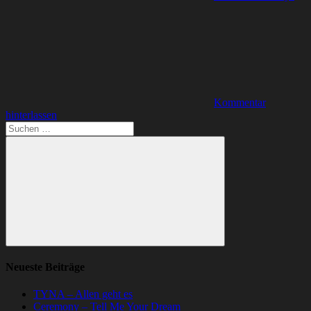
Kommentar
hinterlassen
Suchen
nach:
Suchen
Neueste Beiträge
TYNA – Allen geht es
Ceremony – Tell Me Your Dream