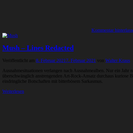
Kommentar hinterlass
Mush – Lines Redacted
Veröffentlicht am
8. Februar 2021
7. Februar 2021
von
Walter Kraus
Ausnahmesituationen verlangen nach Ausnahmealben. Nur ein Jahr nac
überschwänglich anstrengenden Art-Rock-Ansatz durchaus kuriose Blüt
eindringliche Botschaften mit bitterbösem Sarkasmus.
Weiterlesen