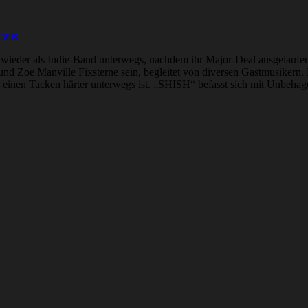
raus
Man wieder als Indie-Band unterwegs, nachdem ihr Major-Deal ausgelau
 und Zoe Manville Fixsterne sein, begleitet von diversen Gastmusiker
einen Tacken härter unterwegs ist. „SHISH“ befasst sich mit Unbehagen