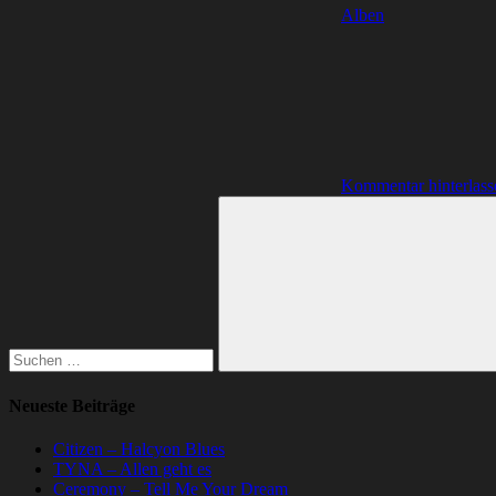
Alben
Kommentar hinterlass
Suchen
nach:
Suchen
Neueste Beiträge
Citizen – Halcyon Blues
TYNA – Allen geht es
Ceremony – Tell Me Your Dream