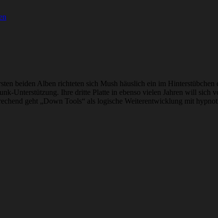
en
 ersten beiden Alben richteten sich Mush häuslich ein im Hinterstübch
k-Unterstützung. Ihre dritte Platte in ebenso vielen Jahren will sic
echend geht „Down Tools“ als logische Weiterentwicklung mit hypnotis