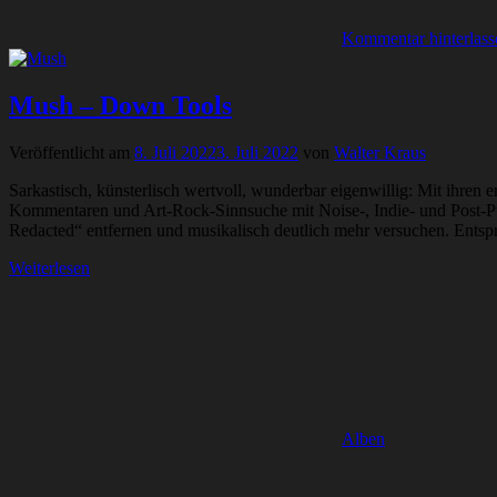
Kommentar hinterlass
Mush – Down Tools
Veröffentlicht am
8. Juli 2022
3. Juli 2022
von
Walter Kraus
Sarkastisch, künsterlisch wertvoll, wunderbar eigenwillig: Mit ihren
Kommentaren und Art-Rock-Sinnsuche mit Noise-, Indie- und Post-Pun
Redacted“ entfernen und musikalisch deutlich mehr versuchen. Entspr
Weiterlesen
Alben