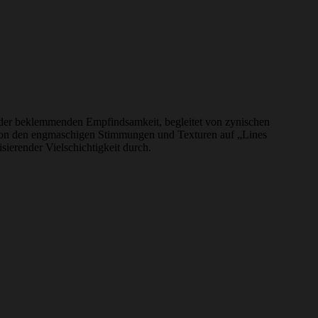
en der beklemmenden Empfindsamkeit, begleitet von zynischen
h von den engmaschigen Stimmungen und Texturen auf „Lines
ierender Vielschichtigkeit durch.