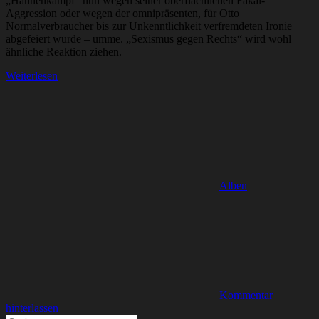
„Hahnenkampf“ nun wegen seiner oberflächlichen Fäkal-
Aggression oder wegen der omnipräsenten, für Otto
Normalverbraucher bis zur Unkenntlichkeit verfremdeten Ironie
abgefeiert wurde – umme. „Sexismus gegen Rechts“ wird wohl
ähnliche Reaktion ziehen.
Weiterlesen
Alben
Kommentar
hinterlassen