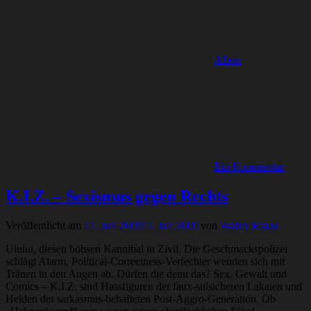
Alben
Ein Kommentar
K.I.Z. – Sexismus gegen Rechts
Veröffentlicht am
17. Juli 2009
17. Juli 2009
von
Walter Kraus
Uiuiui, diesen böhsen Kannibal in Zivil. Die Geschmackspolizei
schlägt Alarm, Political-Correctness-Verfechter wenden sich mit
Tränen in den Augen ab. Dürfen die denn das? Sex, Gewalt und
Comics – K.I.Z. sind Hassfiguren der faux-stilsicheren Lakaien und
Helden der sarkasmus-behafteten Post-Aggro-Generation. Ob