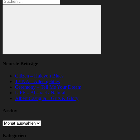
Suchen
nach:
Suchen
Neueste Beiträge
Citizen – Halcyon Blues
TYNA – Allen geht es
Ceremony – Tell Me Your Dream
LIFE – Abstract / Natural
Albert Castiglia – Grits & Glory
Archiv
Archiv
Kategorien