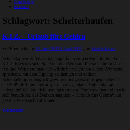
Impressum
Kontakt
Schlagwort:
Scheiterhaufen
K.I.Z. – Urlaub fürs Gehirn
Veröffentlicht am
10. Juni 2011
9. Juni 2011
von
Walter Kraus
Scheuklappen sind dazu da, eingerissen zu werden – im Fall von
K.I.Z. ist es das stete Spiel mit dem Wort auf überaus humoristische
Art und Weise (so mancher würde hier auch von einem ‚Wortspiel‘
sprechen), mit dem HipHop schließlich und endlich
Schenkelklopfer-tauglich geworden ist. „Sexismus gegen Rechts“
hat 2009 für Laune gesorgt, ist an das geniale „Hahnenkampf“
jedoch bei Weitem nicht herangekommen. Der Abwärtstrend macht
sich bemerkbar, das Denken stagniert – „Urlaub fürs Gehirn“, dit
passt ja wie Arsch auf Eimer.
Weiterlesen