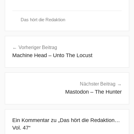
Das hört die Redaktion
a
Beitragsnavigation
n
Vorheriger Beitrag
a
Machine Head – Unto The Locust
c
r
i
a
Nächster Beitrag
d
Mastodon – The Hunter
o
,
A
Ein Kommentar zu „
Das hört die Redaktion…
r
Vol. 47
“
m