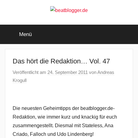
Zum
Inhalt
springen
beatblogger.de
…
and
Menü
the
beat
goes
on
Das hört die Redaktion… Vol. 47
Veröffentlicht am
24. September 2011
von
Andreas
Krogull
Die neuesten Geheimtipps der beatblogger.de-
Redaktion, wie immer kurz und knackig für euch
zusammengestellt. Diesmal mit Stateless, Ana
Criado, Falloch und Udo Lindenberg!