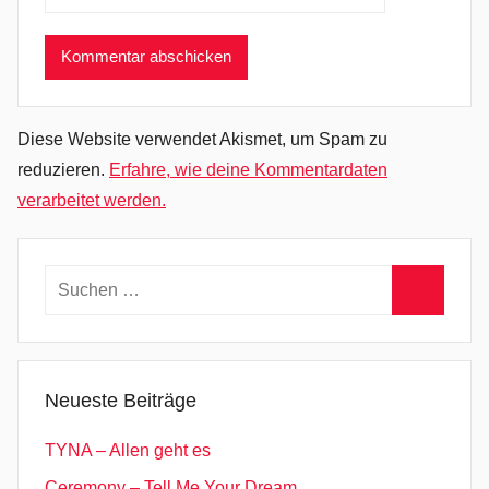
l
l
o
,
C
Diese Website verwendet Akismet, um Spam zu
l
reduzieren.
Erfahre, wie deine Kommentardaten
u
verarbeitet werden.
e
s
o
Suchen
,
nach:
Suchen
D
a
s
Neueste Beiträge
h
ö
TYNA – Allen geht es
r
Ceremony – Tell Me Your Dream