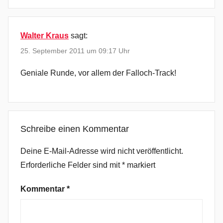
i
n
v
Walter Kraus
sagt:
a
25. September 2011 um 09:17 Uhr
n
B
Geniale Runde, vor allem der Falloch-Track!
u
u
r
e
Schreibe einen Kommentar
n
,
Deine E-Mail-Adresse wird nicht veröffentlicht.
C
Erforderliche Felder sind mit
*
markiert
a
n
Kommentar
*
'
t