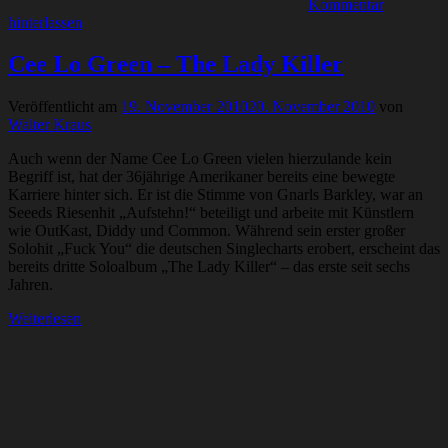
Kommentar
hinterlassen
Cee Lo Green – The Lady Killer
Veröffentlicht am
19. November 2010
20. November 2010
von
Walter Kraus
Auch wenn der Name Cee Lo Green vielen hierzulande kein
Begriff ist, hat der 36jährige Amerikaner bereits eine bewegte
Karriere hinter sich. Er ist die Stimme von Gnarls Barkley, war an
Seeeds Riesenhit „Aufstehn!“ beteiligt und arbeite mit Künstlern
wie OutKast, Diddy und Common. Während sein erster großer
Solohit „Fuck You“ die deutschen Singlecharts erobert, erscheint das
bereits dritte Soloalbum „The Lady Killer“ – das erste seit sechs
Jahren.
Weiterlesen