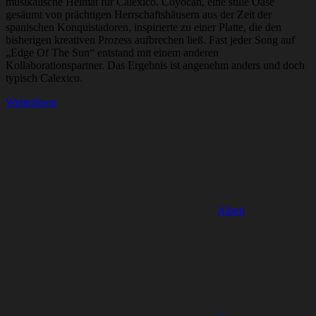
musikalische Heimat für Calexico. Coyocán, eine stille Oase
gesäumt von prächtigen Herrschaftshäusern aus der Zeit der
spanischen Konquistadoren, inspirierte zu einer Platte, die den
bisherigen kreativen Prozess aufbrechen ließ. Fast jeder Song auf
„Edge Of The Sun“ entstand mit einem anderen
Kollaborationspartner. Das Ergebnis ist angenehm anders und doch
typisch Calexico.
Weiterlesen
Alben