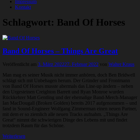
Impressum
Kontakt
Schlagwort:
Band Of Horses
Band Of Horses – Things Are Great
Veröffentlicht am
3. März 2022
27. Februar 2022
von
Walter Kraus
Man mag es seiner Musik nicht immer anhören, doch Ben Bridwell
schlägt sich mit Unbehagen herum. Der Gründer und Frontmann
von Band Of Horses musste abermals das Line-up ändern – neben
den Urgesteinen Creighton Barrett und Ryan Monroe wurden
Rückkehrer Matt Gentling und der ehemalige Band-Merch-Manager
Ian MacDougall (Broken Golden) bereits 2017 aufgenommen – und
fand in Sound-Engineer Wolfgang Zimmerman einen neuen Partner,
mit dem er so ziemlich alle neuen Tracks aufnahm. „Things Are
Great“ nimmt die schwierigen Dinge des Lebens mit und findet
trotzdem Raum für das Schöne.
Weiterlesen