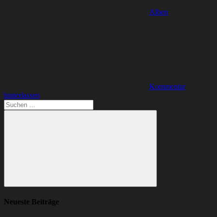
Alben
Kommentar
hinterlassen
Suchen
nach:
Suchen
Neueste Beiträge