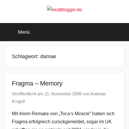
Zum
Inhalt
springen
beatblogger.de
…
and
Menü
the
beat
goes
on
Schlagwort:
damae
Fragma – Memory
Veröffentlicht am
21. November 2008
von
Andreas
Krogull
Mit ihrem Remake von „Toca’s Miracle” haben sich
Fragma erfolgreich zurückgemeldet, sogar im UK