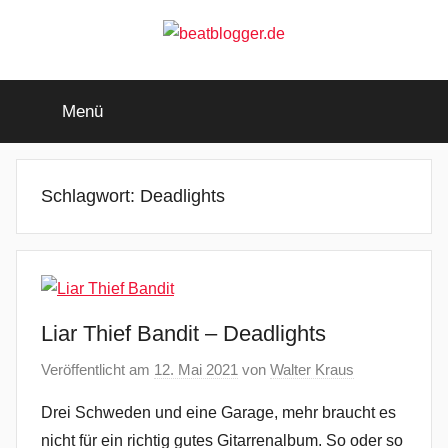
Zum
Inhalt
springen
beatblogger.de
…
and
Menü
the
beat
goes
on
Schlagwort:
Deadlights
Liar Thief Bandit – Deadlights
Veröffentlicht am
12. Mai 2021
von
Walter Kraus
Drei Schweden und eine Garage, mehr braucht es
nicht für ein richtig gutes Gitarrenalbum. So oder so