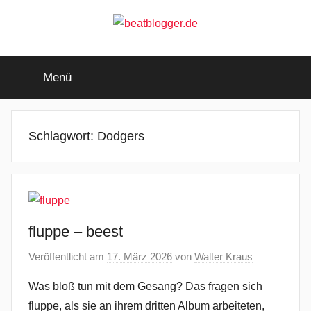
Zum
Inhalt
springen
beatblogger.de
…
and
Menü
the
beat
goes
on
Schlagwort:
Dodgers
fluppe – beest
Veröffentlicht am
17. März 2026
von
Walter Kraus
Was bloß tun mit dem Gesang? Das fragen sich
fluppe, als sie an ihrem dritten Album arbeiteten,