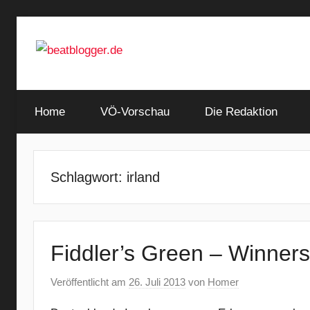
Zum
Inhalt
springen
…
beatblogger.de
and
Home
the
VÖ-Vorschau
Die Redaktion
beat
goes
on
Schlagwort:
irland
Fiddler’s Green – Winner
Veröffentlicht am
26. Juli 2013
von
Homer