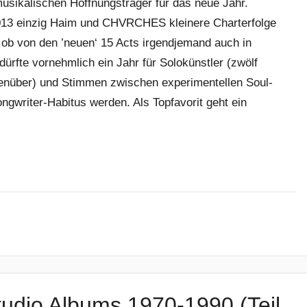
musikalischen Hoffnungsträger für das neue Jahr.
013 einzig Haim und CHVRCHES kleinere Charterfolge
, ob von den ’neuen‘ 15 Acts irgendjemand auch in
ürfte vornehmlich ein Jahr für Solokünstler (zwölf
enüber) und Stimmen zwischen experimentellen Soul-
ngwriter-Habitus werden. Als Topfavorit geht ein
udio Albums 1970-1990 (Teil