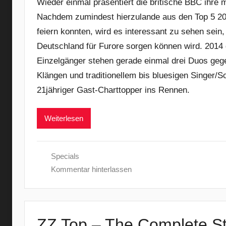
Wieder einmal präsentiert die britische BBC ihre 
Nachdem zumindest hierzulande aus den Top 5 2
feiern konnten, wird es interessant zu sehen sein
Deutschland für Furore sorgen können wird. 2014 d
Einzelgänger stehen gerade einmal drei Duos geg
Klängen und traditionellem bis bluesigen Singer/So
21jähriger Gast-Charttopper ins Rennen.
Weiterlesen
Specials
Kommentar hinterlassen
ZZ Top – The Complete St