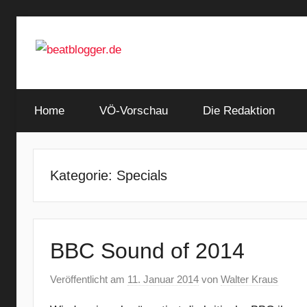
Zum
Inhalt
springen
…
beatblogger.de
and
Home
the
VÖ-Vorschau
Die Redaktion
beat
goes
on
Kategorie:
Specials
BBC Sound of 2014
Veröffentlicht am
11. Januar 2014
von
Walter Kraus