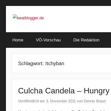
Zum
Inhalt
springen
…
beatblogger.de
and
Home
the
VÖ-Vorschau
Die Redaktion
beat
goes
on
Schlagwort:
Itchyban
Culcha Candela – Hungry
Veröffentlicht am
3. November 2011
von
Dennis Braun