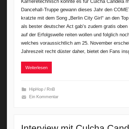
Karrieretechnisch könnte es für Culcha Candela 
Dancehall-Truppe gewann dieses Jahr den COMET a
kratzte mit dem Song „Berlin City Girl“ an den T
als bester deutscher Act gab’s zudem gratis oben
auf der Erfolgswelle reiten wollen und folglich noc
welches voraussichtlich am 25. November erschei
Jahreszeit recht düster daher, bietet den Fans in
Weiterlesen
HipHop / RnB
Ein Kommentar
Interview mit Culcha Cand