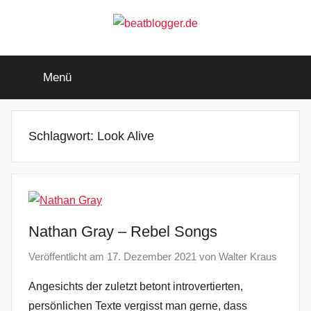
Zum
Inhalt
springen
beatblogger.de
…
and
Menü
the
beat
goes
on
Schlagwort:
Look Alive
Nathan Gray – Rebel Songs
Veröffentlicht am
17. Dezember 2021
von
Walter Kraus
Angesichts der zuletzt betont introvertierten,
persönlichen Texte vergisst man gerne, dass