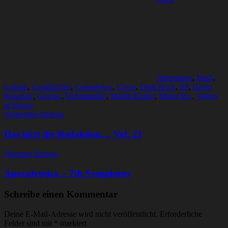
Alternative
,
Bush
,
Cobain
,
Combichrist
,
Comedown
,
Cover
,
Dark Rock
,
EP
,
Gavin
Rossdale
,
Grunge
,
Heimataerde
,
Martin Engler
,
Mono Inc.
,
Voices
of Doom
Beitragsnavigation
Vorheriger Beitrag
Das hört die Redaktion… Vol. 21
Nächster Beitrag
Apocalyptica – 7th Symphony
Schreibe einen Kommentar
Deine E-Mail-Adresse wird nicht veröffentlicht.
Erforderliche
Felder sind mit
*
markiert