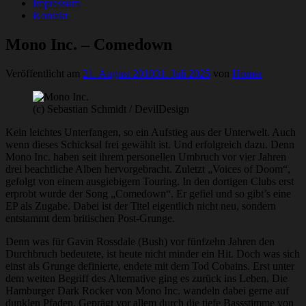
Impressum
Kontakt
Mono Inc. – Comedown
Veröffentlicht am
21. August 2010
31. Juli 2025
von
Homer
(c) Sebastian Schmidt / DevilDesign
Kein leichtes Unterfangen, so ein Aufstieg aus der Unterwelt. Auch
wenn dieses Schicksal frei gewählt ist. Und erfolgreich dazu. Denn
Mono Inc. haben seit ihrem personellen Umbruch vor vier Jahren
drei beachtliche Alben hervorgebracht. Zuletzt „Voices of Doom“,
gefolgt von einem ausgiebigem Touring. In den dortigen Clubs erst
erprobt wurde der Song „Comedown“. Er gefiel und so gibt’s eine
EP als Zugabe. Dabei ist der Titel eigentlich nicht neu, sondern
entstammt dem britischen Post-Grunge.
Denn was für Gavin Rossdale (Bush) vor fünfzehn Jahren den
Durchbruch bedeutete, ist heute nicht minder ein Hit. Doch was sich
einst als Grunge definierte, endete mit dem Tod Cobains. Erst unter
dem weiten Begriff des Alternative ging es zurück ins Leben. Die
Hamburger Dark Rocker von Mono Inc. wandeln dabei gerne auf
dunklen Pfaden. Geprägt vor allem durch die tiefe Bassstimme von