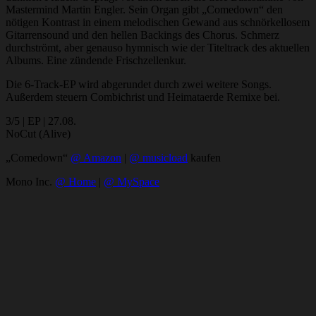
Mastermind Martin Engler. Sein Organ gibt „Comedown“ den
nötigen Kontrast in einem melodischen Gewand aus schnörkellosem
Gitarrensound und den hellen Backings des Chorus. Schmerz
durchströmt, aber genauso hymnisch wie der Titeltrack des aktuellen
Albums. Eine zündende Frischzellenkur.
Die 6-Track-EP wird abgerundet durch zwei weitere Songs.
Außerdem steuern Combichrist und Heimataerde Remixe bei.
3/5 | EP | 27.08.
NoCut (Alive)
„Comedown“
@ Amazon
|
@ musicload
kaufen
Mono Inc.
@ Home
|
@ MySpace