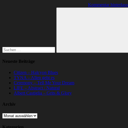
Kommentar hinterlass
Suchen
nach:
Suchen
Neueste Beiträge
Citizen – Halcyon Blues
TYNA – Allen geht es
Ceremony – Tell Me Your Dream
LIFE – Abstract / Natural
Albert Castiglia – Grits & Glory
Archiv
Archiv
Kategorien