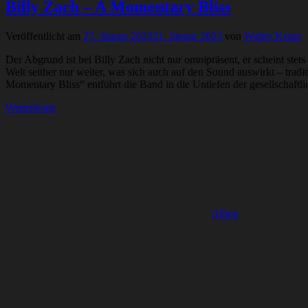
Billy Zach – A Momentary Bliss
Veröffentlicht am
27. Januar 2023
21. Januar 2023
von
Walter Kraus
Der Abgrund ist bei Billy Zach nicht nur omnipräsent, er scheint stet
Welt seither nur weiter, was sich auch auf den Sound auswirkt – trad
Momentary Bliss“ entführt die Band in die Untiefen der gesellschaftl
Weiterlesen
Alben