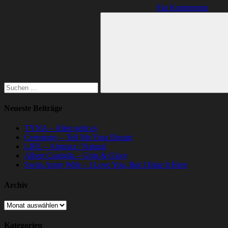
Ein Kommentar
Suchen
nach:
Suchen
Neueste Beiträge
TYNA – Allen geht es
Ceremony – Tell Me Your Dream
LIFE – Abstract / Natural
Albert Castiglia – Grits & Glory
Swiss Army Wife – I Love You, But I Hate It Here
Archiv
Archiv
Kategorien