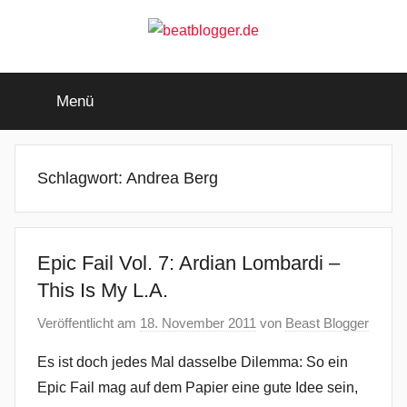
Zum
Inhalt
springen
beatblogger.de
…
and
Menü
the
beat
goes
on
Schlagwort:
Andrea Berg
Epic Fail Vol. 7: Ardian Lombardi –
This Is My L.A.
Veröffentlicht am
18. November 2011
von
Beast Blogger
Es ist doch jedes Mal dasselbe Dilemma: So ein
Epic Fail mag auf dem Papier eine gute Idee sein,