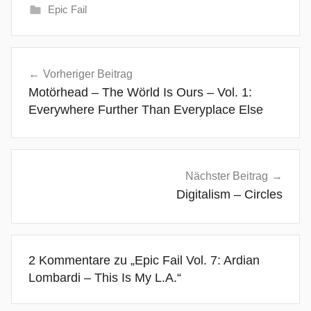
Epic Fail
A
Beitragsnavigation
n
Vorheriger Beitrag
d
Motörhead – The Wörld Is Ours – Vol. 1:
r
Everywhere Further Than Everyplace Else
e
a
B
e
Nächster Beitrag
r
Digitalism – Circles
g
,
A
2 Kommentare zu „
Epic Fail Vol. 7: Ardian
r
Lombardi – This Is My L.A.
“
d
i