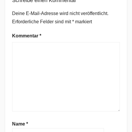
Schreibe einen Kommentar
D
e
Deine E-Mail-Adresse wird nicht veröffentlicht.
u
Erforderliche Felder sind mit
*
markiert
t
s
Kommentar
*
c
h
l
a
n
d
s
u
c
h
t
d
Name
*
e