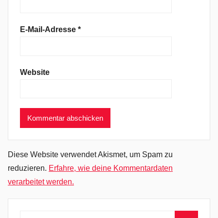
n
S
E-Mail-Adresse
*
u
p
e
Website
r
s
t
a
r
,
D
Diese Website verwendet Akismet, um Spam zu
i
reduzieren.
Erfahre, wie deine Kommentardaten
e
verarbeitet werden.
t
e
r
Suchen