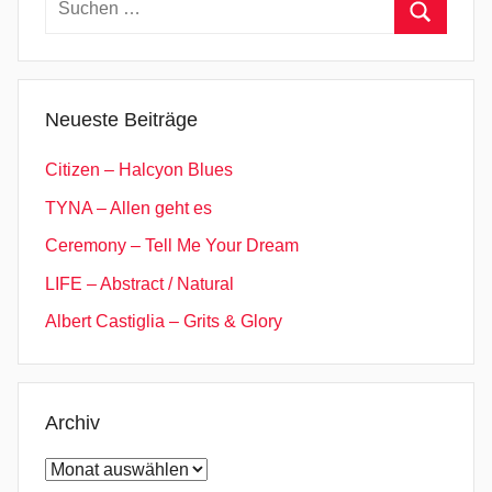
B
nach:
o
Suchen
h
l
Neueste Beiträge
e
n
Citizen – Halcyon Blues
,
TYNA – Allen geht es
D
S
Ceremony – Tell Me Your Dream
D
LIFE – Abstract / Natural
S
Albert Castiglia – Grits & Glory
,
E
p
i
Archiv
c
Archiv
F