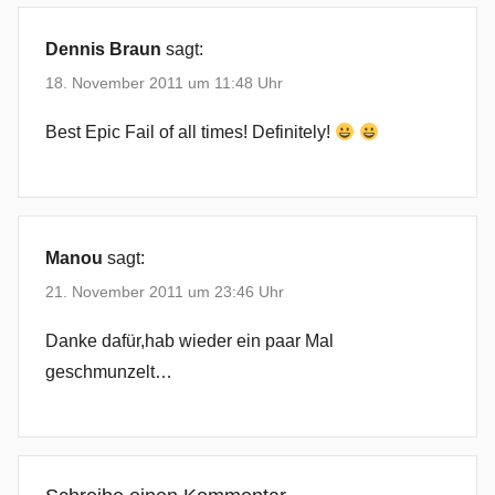
a
n
Dennis Braun
sagt:
B
18. November 2011 um 11:48 Uhr
u
j
Best Epic Fail of all times! Definitely!
u
p
i
,
Manou
sagt:
C
21. November 2011 um 23:46 Uhr
a
s
Danke dafür,hab wieder ein paar Mal
t
geschmunzelt…
i
n
g
,