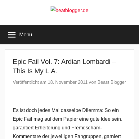
Zum
Inhalt
springen
beatblogger.de
…
and
Menü
the
beat
goes
on
Epic Fail Vol. 7: Ardian Lombardi –
This Is My L.A.
Veröffentlicht am
18. November 2011
von
Beast Blogger
Es ist doch jedes Mal dasselbe Dilemma: So ein
Epic Fail mag auf dem Papier eine gute Idee sein,
garantiert Erheiterung und Fremdschäm-
Kommentare der jeweiligen Fangruppen, garniert