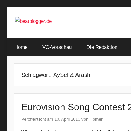
Zum
Inhalt
springen
…
beatblogger.de
and
Home
the
VÖ-Vorschau
Die Redaktion
beat
goes
on
Schlagwort:
AySel & Arash
Eurovision Song Contest 
Veröffentlicht am
10. April 2010
von
Homer