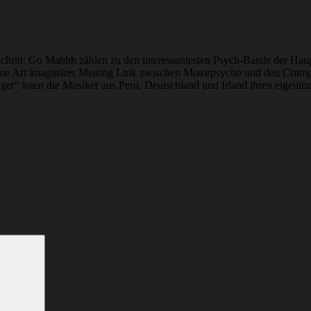
e Schritt: Go Mahhh zählen zu den interessantesten Psych-Bands der Hau
 eine Art imaginärer Missing Link zwischen Motorpsycho und den Crumpet
nger“ loten die Musiker aus Peru, Deutschland und Irland ihren eigent