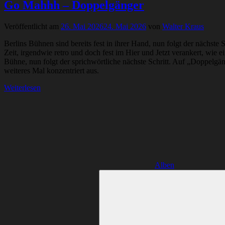
Go Mahhh – Doppelgänger
Veröffentlicht am
26. Mai 2026
24. Mai 2026
von
Walter Kraus
Berlins Bühnen sind bereits fest in ihrer Hand, nun folgt der nächst
Zeit, irgendwie retro und doch fest im Hier und Jetzt verankert, wie
Bühne, nun folgt der sprichwörtliche nächste Schritt. Auf „Doppelgä
weiteres Mal konzentriert aus.
Weiterlesen
Alben
Suchen
nach: