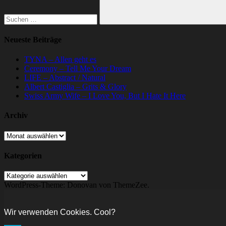
Suchen
Neueste Beiträge
TYNA – Allen geht es
Ceremony – Tell Me Your Dream
LIFE – Abstract / Natural
Albert Castiglia – Grits & Glory
Swiss Army Wife – I Love You, But I Hate It Here
Archiv
Archiv
Kategorien
Kategorien
WordPress-Theme: Donovan von ThemeZee.
Wir verwenden Cookies. Cool?