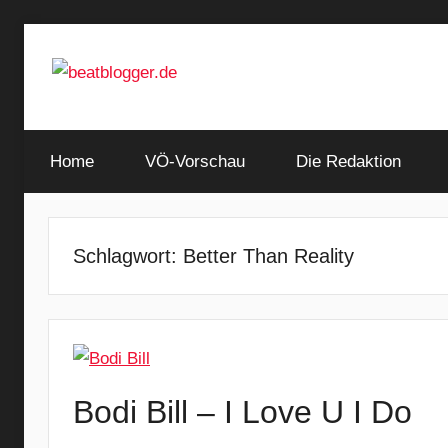
Zum
Inhalt
springen
…
beatblogger.de
and
Home
the
VÖ-Vorschau
Die Redaktion
beat
goes
on
Schlagwort:
Better Than Reality
Bodi Bill – I Love U I Do