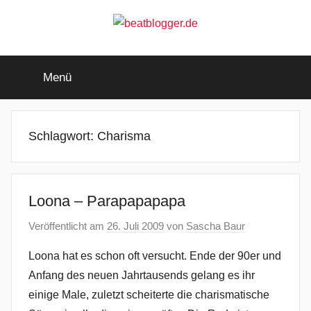
Zum
Inhalt
springen
beatblogger.de
…
and
Menü
the
beat
goes
on
Schlagwort:
Charisma
Loona – Parapapapapa
Veröffentlicht am
26. Juli 2009
von
Sascha Baur
Loona hat es schon oft versucht. Ende der 90er und
Anfang des neuen Jahrtausends gelang es ihr
einige Male, zuletzt scheiterte die charismatische