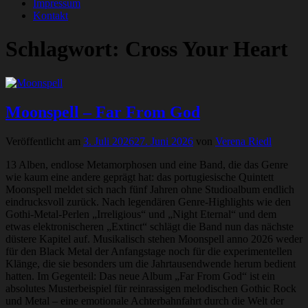
Impressum
Kontakt
Schlagwort:
Cross Your Heart
Moonspell – Far From God
Veröffentlicht am
3. Juli 2026
27. Juni 2026
von
Verena Riedl
13 Alben, endlose Metamorphosen und eine Band, die das Genre
wie kaum eine andere geprägt hat: das portugiesische Quintett
Moonspell meldet sich nach fünf Jahren ohne Studioalbum endlich
eindrucksvoll zurück. Nach legendären Genre-Highlights wie den
Gothi-Metal-Perlen „Irreligious“ und „Night Eternal“ und dem
etwas elektronischeren „Extinct“ schlägt die Band nun das nächste
düstere Kapitel auf. Musikalisch stehen Moonspell anno 2026 weder
für den Black Metal der Anfangstage noch für die experimentellen
Klänge, die sie besonders um die Jahrtausendwende herum bedient
hatten. Im Gegenteil: Das neue Album „Far From God“ ist ein
absolutes Musterbeispiel für reinrassigen melodischen Gothic Rock
und Metal – eine emotionale Achterbahnfahrt durch die Welt der