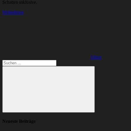
Schatten inklusive.
Weiterlesen
Alben
Suchen
nach:
Suchen
Neueste Beiträge