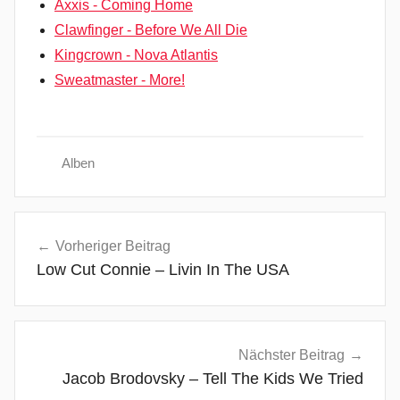
Axxis - Coming Home
Clawfinger - Before We All Die
Kingcrown - Nova Atlantis
Sweatmaster - More!
Alben
C
Beitragsnavigation
r
Vorheriger Beitrag
o
Low Cut Connie – Livin In The USA
s
s
Y
o
Nächster Beitrag
u
Jacob Brodovsky – Tell The Kids We Tried
r