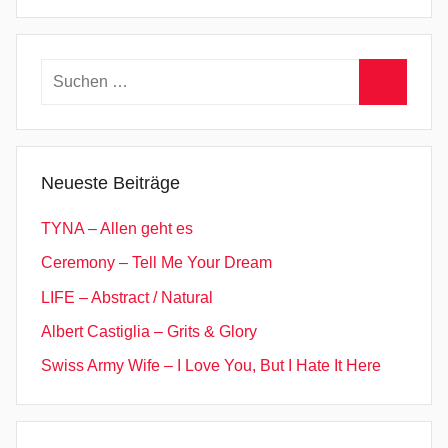
H
e
Suchen
a
r
nach:
Suchen
t
,
D
Neueste Beiträge
a
r
TYNA – Allen geht es
k
Ceremony – Tell Me Your Dream
M
LIFE – Abstract / Natural
e
Albert Castiglia – Grits & Glory
t
a
Swiss Army Wife – I Love You, But I Hate It Here
l
,
F