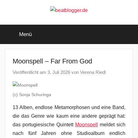
Zum
Inhalt
springen
beatblogger.de
…
and
Menü
the
beat
goes
on
Moonspell – Far From God
Veröffentlicht am
3. Juli 2026
von
Verena Riedl
(c) Sonja Schuringa
13 Alben, endlose Metamorphosen und eine Band,
die das Genre wie kaum eine andere geprägt hat:
das portugiesische Quintett
Moonspell
meldet sich
nach fünf Jahren ohne Studioalbum endlich