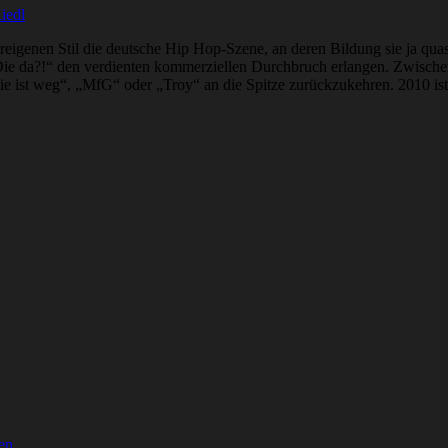
iedl
igenen Stil die deutsche Hip Hop-Szene, an deren Bildung sie ja quasi s
Die da?!“ den verdienten kommerziellen Durchbruch erlangen. Zwische
Sie ist weg“, „MfG“ oder „Troy“ an die Spitze zurückzukehren. 2010 ist 
en