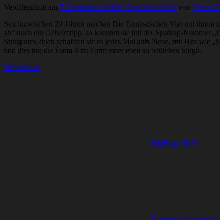
Veröffentlicht am
7. September 2010
6. September 2010
von
Verena R
Seit inzwischen 20 Jahren machen Die Fantastischen Vier mit ihrem ure
ab“ noch ein Geheimtipp, so konnten sie mit der Spaßrap-Nummer „
Stuttgarter, doch schafften sie es jedes Mal aufs Neue, mit Hits wie „
und dies tun die Fanta 4 im Form einer eben so betitelten Single.
Weiterlesen
HipHop / RnB
Kommentar hinterlass