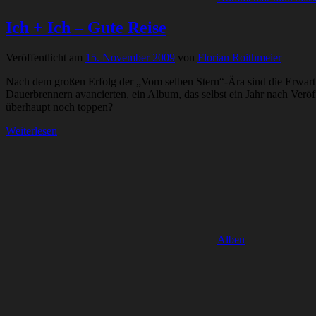
Ich + Ich – Gute Reise
Veröffentlicht am
15. November 2009
von
Florian Roithmeier
Nach dem großen Erfolg der „Vom selben Stern“-Ära sind die Erwart
Dauerbrennern avancierten, ein Album, das selbst ein Jahr nach Verö
überhaupt noch toppen?
Weiterlesen
Alben