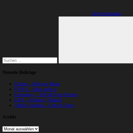
Ein Kommentar
Suchen
nach:
Suchen
Neueste Beiträge
Citizen – Halcyon Blues
TYNA – Allen geht es
Ceremony – Tell Me Your Dream
LIFE – Abstract / Natural
Albert Castiglia – Grits & Glory
Archiv
Archiv