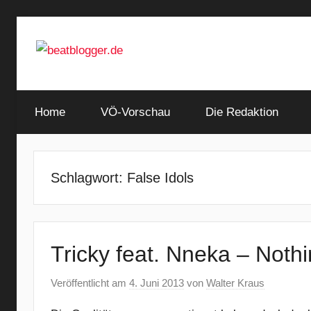
Zum
Inhalt
springen
…
beatblogger.de
and
Home
the
VÖ-Vorschau
Die Redaktion
beat
goes
on
Schlagwort:
False Idols
Tricky feat. Nneka – Noth
Veröffentlicht am
4. Juni 2013
von
Walter Kraus