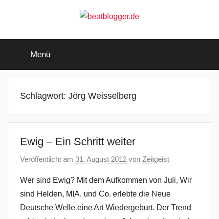
Zum
Inhalt
springen
beatblogger.de
…
and
Menü
the
beat
goes
on
Schlagwort:
Jörg Weisselberg
Ewig – Ein Schritt weiter
Veröffentlicht am
31. August 2012
von
Zeitgeist
Wer sind Ewig? Mit dem Aufkommen von Juli, Wir
sind Helden, MIA. und Co. erlebte die Neue
Deutsche Welle eine Art Wiedergeburt. Der Trend