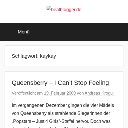
Zum
Inhalt
springen
beatblogger.de
…
and
Menü
the
beat
goes
on
Schlagwort:
kaykay
Queensberry – I Can’t Stop Feeling
Veröffentlicht am
19. Februar 2009
von
Andreas Krogull
Im vergangenen Dezember gingen die vier Mädels
von Queensberry als strahlende Siegerinnen der
„Popstars – Just 4 Girls”-Staffel hervor. Doch was