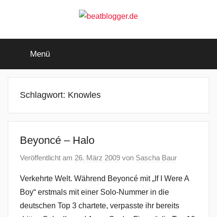
Zum
Inhalt
springen
beatblogger.de
…
and
Menü
the
beat
goes
on
Schlagwort:
Knowles
Beyoncé – Halo
Veröffentlicht am
26. März 2009
von
Sascha Baur
Verkehrte Welt. Während Beyoncé mit „If I Were A
Boy“ erstmals mit einer Solo-Nummer in die
deutschen Top 3 chartete, verpasste ihr bereits