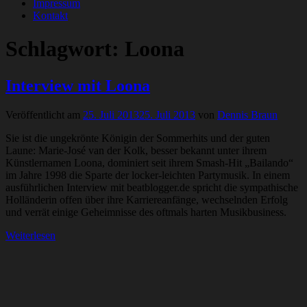
Impressum
Kontakt
Schlagwort:
Loona
Interview mit Loona
Veröffentlicht am
25. Juli 2013
25. Juli 2013
von
Dennis Braun
Sie ist die ungekrönte Königin der Sommerhits und der guten
Laune: Marie-José van der Kolk, besser bekannt unter ihrem
Künstlernamen Loona, dominiert seit ihrem Smash-Hit „Bailando“
im Jahre 1998 die Sparte der locker-leichten Partymusik. In einem
ausführlichen Interview mit beatblogger.de spricht die sympathische
Holländerin offen über ihre Karriereanfänge, wechselnden Erfolg
und verrät einige Geheimnisse des oftmals harten Musikbusiness.
Weiterlesen