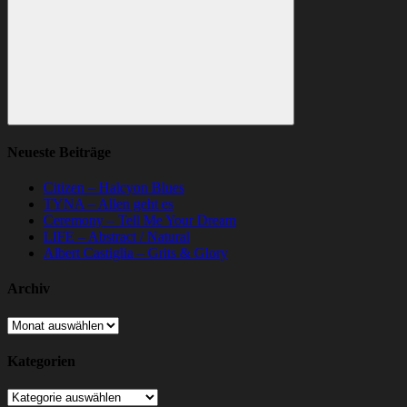
Suchen
Neueste Beiträge
Citizen – Halcyon Blues
TYNA – Allen geht es
Ceremony – Tell Me Your Dream
LIFE – Abstract / Natural
Albert Castiglia – Grits & Glory
Archiv
Archiv
Kategorien
Kategorien