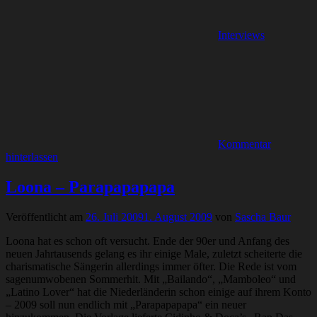
Interviews
Kommentar
hinterlassen
Loona – Parapapapapa
Veröffentlicht am
26. Juli 2009
1. August 2009
von
Sascha Baur
Loona hat es schon oft versucht. Ende der 90er und Anfang des
neuen Jahrtausends gelang es ihr einige Male, zuletzt scheiterte die
charismatische Sängerin allerdings immer öfter. Die Rede ist vom
sagenumwobenen Sommerhit. Mit „Bailando“, „Mamboleo“ und
„Latino Lover“ hat die Niederländerin schon einige auf ihrem Konto
– 2009 soll nun endlich mit „Parapapapapa“ ein neuer