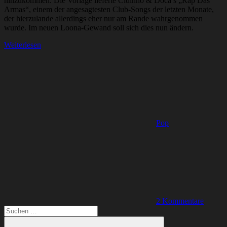
hinzukommen. Die Vorlage lieferte Cidinho & Doca’s „Rap Das
Armas“, einem der angesagtesten Club-Songs der letzten Monate,
der hierzulande allerdings eher nur am Rande wahrgenommen
wurde. Im neuen Loona-Gewand soll sich dies nun ändern.
Weiterlesen
Pop
2 Kommentare
Suchen
nach: