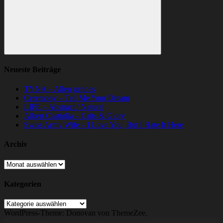
Suchen
Neueste Beiträge
TYNA – Allen geht es
Ceremony – Tell Me Your Dream
LIFE – Abstract / Natural
Albert Castiglia – Grits & Glory
Swiss Army Wife – I Love You, But I Hate It Here
Archiv
Archiv
Kategorien
Kategorien
WordPress-Theme: Donovan von ThemeZee.