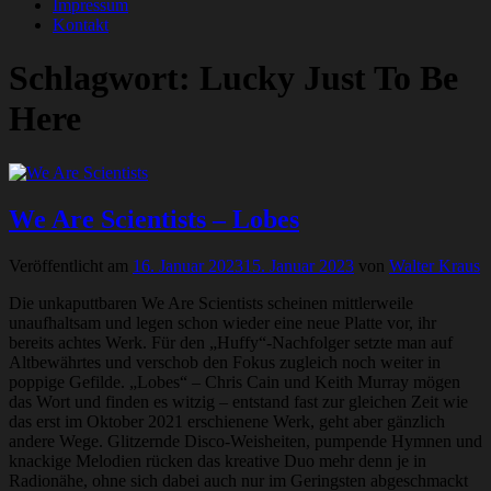
Impressum
Kontakt
Schlagwort:
Lucky Just To Be
Here
We Are Scientists – Lobes
Veröffentlicht am
16. Januar 2023
15. Januar 2023
von
Walter Kraus
Die unkaputtbaren We Are Scientists scheinen mittlerweile
unaufhaltsam und legen schon wieder eine neue Platte vor, ihr
bereits achtes Werk. Für den „Huffy“-Nachfolger setzte man auf
Altbewährtes und verschob den Fokus zugleich noch weiter in
poppige Gefilde. „Lobes“ – Chris Cain und Keith Murray mögen
das Wort und finden es witzig – entstand fast zur gleichen Zeit wie
das erst im Oktober 2021 erschienene Werk, geht aber gänzlich
andere Wege. Glitzernde Disco-Weisheiten, pumpende Hymnen und
knackige Melodien rücken das kreative Duo mehr denn je in
Radionähe, ohne sich dabei auch nur im Geringsten abgeschmackt