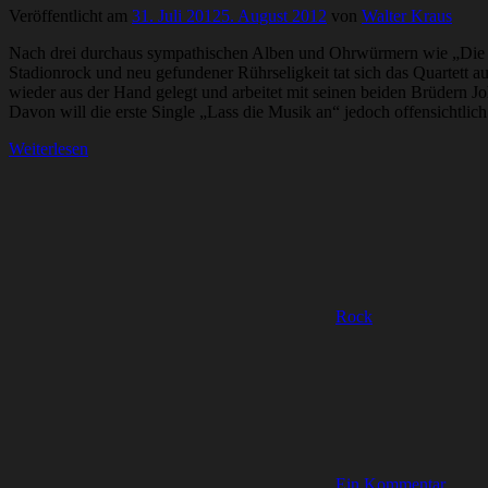
Veröffentlicht am
31. Juli 2012
5. August 2012
von
Walter Kraus
Nach drei durchaus sympathischen Alben und Ohrwürmern wie „Die Pe
Stadionrock und neu gefundener Rührseligkeit tat sich das Quartett
wieder aus der Hand gelegt und arbeitet mit seinen beiden Brüdern 
Davon will die erste Single „Lass die Musik an“ jedoch offensichtlich
Weiterlesen
Rock
Ein Kommentar