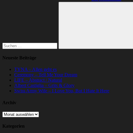
Suchen
nach:
Suchen
Neueste Beiträge
TYNA – Allen geht es
Ceremony – Tell Me Your Dream
LIFE – Abstract / Natural
Albert Castiglia – Grits & Glory
Swiss Army Wife – I Love You, But I Hate It Here
Archiv
Archiv
Kategorien