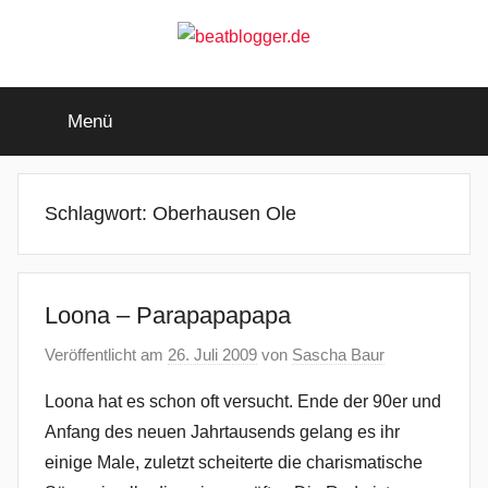
Zum
Inhalt
springen
beatblogger.de
…
and
Menü
the
beat
goes
on
Schlagwort:
Oberhausen Ole
Loona – Parapapapapa
Veröffentlicht am
26. Juli 2009
von
Sascha Baur
Loona hat es schon oft versucht. Ende der 90er und
Anfang des neuen Jahrtausends gelang es ihr
einige Male, zuletzt scheiterte die charismatische