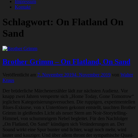
Impressum
Kontakt
Schlagwort:
On Flatland On
Sand
Brother Grimm – On Flatland, On Sand
Veröffentlicht am
7. November 2019
4. November 2019
von
Walter
Kraus
Der brüderliche Märchenerzähler lädt zur nächsten Audienz. Vor
knapp zwei Jahren versperrte sich „Home Today, Gone Tomorrow“
jeglichen Kategorisierungsversuchen. Die ruppigen, experimentellen
Blues-Exkurse, von x Untertönen gekonnt entstellt, tauchten Brother
Grimm in gleißendes Licht als neuer Stern am Noir-Storytelling-
Himmel, von schummrigem Nebel begleitet. Für den Nachfolger
„On Flatland, On Sand“ kündigen sich Veränderungen an. Der
Sound wirkt eine Spur bunter und lichter, wagt noch mehr, wird
lauter und kauziger. Und über allem thront der sympathische Quasi-