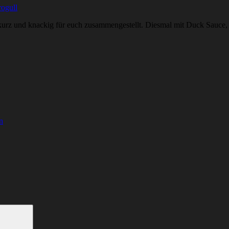
ogull
urz und knackig für euch zusammengestellt. Diesmal mit Duck Sauce, 
n