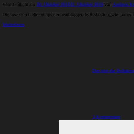
Veröffentlicht am
30. Oktober 2010
31. Oktober 2010
von
Andreas Kr
Die neuesten Geheimtipps der beatblogger.de-Redaktion, wie immer k
Weiterlesen
Das hört die Redaktio
3 Kommentare
Suchen
nach: