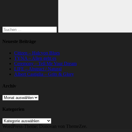
Suchen
Neueste Beiträge
Citizen – Halcyon Blues
TYNA – Allen geht es
Ceremony – Tell Me Your Dream
LIFE – Abstract / Natural
Albert Castiglia – Grits & Glory
Archiv
Archiv
Kategorien
Kategorien
WordPress-Theme: Donovan von ThemeZee.