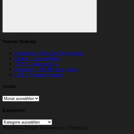
Suchen
Neueste Beiträge
Quicksand – Bring On The Psychics
Citizen – Halcyon Blues
TYNA – Allen geht es
Ceremony – Tell Me Your Dream
LIFE – Abstract / Natural
Archiv
Archiv
Kategorien
Kategorien
WordPress-Theme: Donovan von ThemeZee.