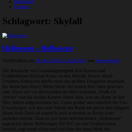
Impressum
Kontakt
Schlagwort:
Skyfall
Helloween – Helloween
Veröffentlicht am
18. Juni 2021
13. Juni 2021
von
Verena Riedl
Die Rückkehr von Gründungsmitglied Kai Hansen und
Goldkehlchen Michael Kiske zu den Melodic Power Metal-
Urvätern Helloween dürfte eines der größten Ereignisse innerhalb
der deutschen Heavy Metal-Szene der letzten fünf Jahre gewesen
sein. Nach wie vor überstrahlen die 80er-Scheiben „Walls Of
Jericho“ und die beiden Keeper-Alben alles, was die Band ab den
90er Jahren aufgenommen hat. Umso größer sind natürlich die Fan-
Erwartungen, wie das erste Album der Band mit gleich drei Sängern
(denn Andi Deris ist natürlich auch weiterhin an Bord) wohl
ausfallen könnte. Dass es sich beim selbstbetitelten „Helloween“
angesichts dieser Hoffnungen NICHT um eine Enttäuschung
handelt, sagt somit schon mal viel über das neue Werk des