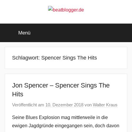
Zum
Inhalt
springen
beatblogger.de
…
and
Menü
the
beat
goes
on
Schlagwort:
Spencer Sings The Hits
Jon Spencer – Spencer Sings The
Hits
Veröffentlicht am
10. Dezember 2018
von
Walter Kraus
Seine Blues Explosion mag mittlerweile in die
ewigen Jagdgründe eingegangen sein, doch davon