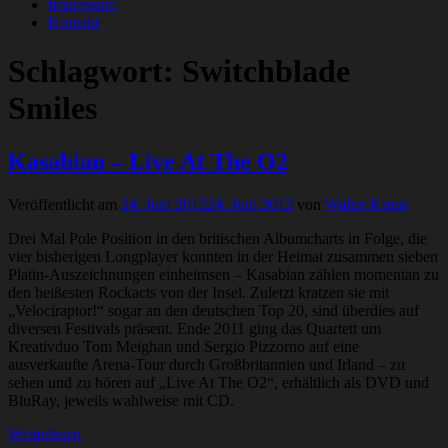
Impressum
Kontakt
Schlagwort:
Switchblade
Smiles
Kasabian – Live At The O2
Veröffentlicht am
24. Juni 2012
24. Juni 2012
von
Walter Kraus
Drei Mal Pole Position in den britischen Albumcharts in Folge, die
vier bisherigen Longplayer konnten in der Heimat zusammen sieben
Platin-Auszeichnungen einheimsen – Kasabian zählen momentan zu
den heißesten Rockacts von der Insel. Zuletzt kratzen sie mit
„Velociraptor!“ sogar an den deutschen Top 20, sind überdies auf
diversen Festivals präsent. Ende 2011 ging das Quartett um
Kreativduo Tom Meighan und Sergio Pizzorno auf eine
ausverkaufte Arena-Tour durch Großbritannien und Irland – zu
sehen und zu hören auf „Live At The O2“, erhältlich als DVD und
BluRay, jeweils wahlweise mit CD.
Weiterlesen