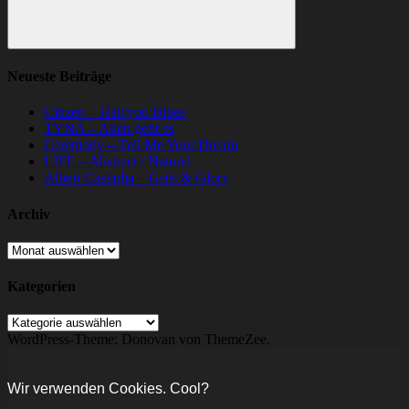
Suchen
Neueste Beiträge
Citizen – Halcyon Blues
TYNA – Allen geht es
Ceremony – Tell Me Your Dream
LIFE – Abstract / Natural
Albert Castiglia – Grits & Glory
Archiv
Archiv
Kategorien
Kategorien
WordPress-Theme: Donovan von ThemeZee.
Wir verwenden Cookies. Cool?