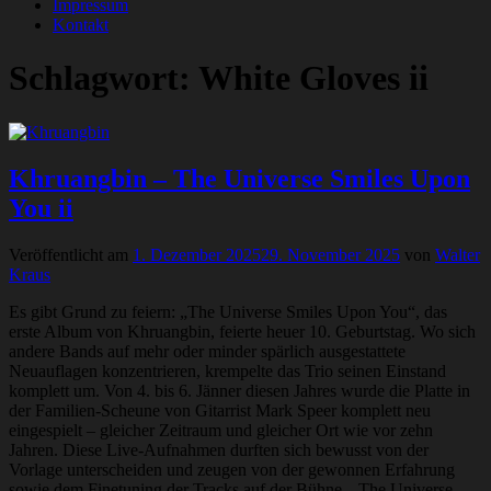
Impressum
Kontakt
Schlagwort:
White Gloves ii
Khruangbin – The Universe Smiles Upon
You ii
Veröffentlicht am
1. Dezember 2025
29. November 2025
von
Walter
Kraus
Es gibt Grund zu feiern: „The Universe Smiles Upon You“, das
erste Album von Khruangbin, feierte heuer 10. Geburtstag. Wo sich
andere Bands auf mehr oder minder spärlich ausgestattete
Neuauflagen konzentrieren, krempelte das Trio seinen Einstand
komplett um. Von 4. bis 6. Jänner diesen Jahres wurde die Platte in
der Familien-Scheune von Gitarrist Mark Speer komplett neu
eingespielt – gleicher Zeitraum und gleicher Ort wie vor zehn
Jahren. Diese Live-Aufnahmen durften sich bewusst von der
Vorlage unterscheiden und zeugen von der gewonnen Erfahrung
sowie dem Finetuning der Tracks auf der Bühne. „The Universe