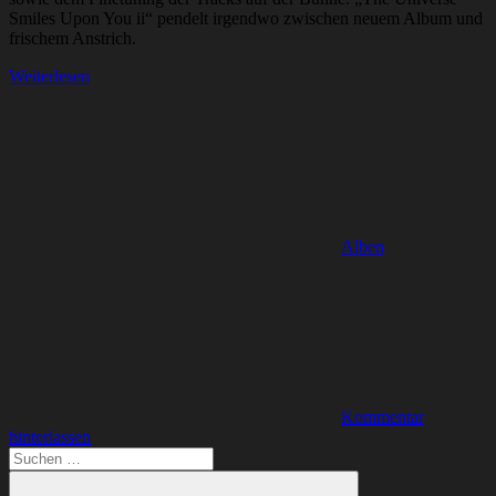
Smiles Upon You ii“ pendelt irgendwo zwischen neuem Album und
frischem Anstrich.
Weiterlesen
Alben
Kommentar
hinterlassen
Suchen
nach: