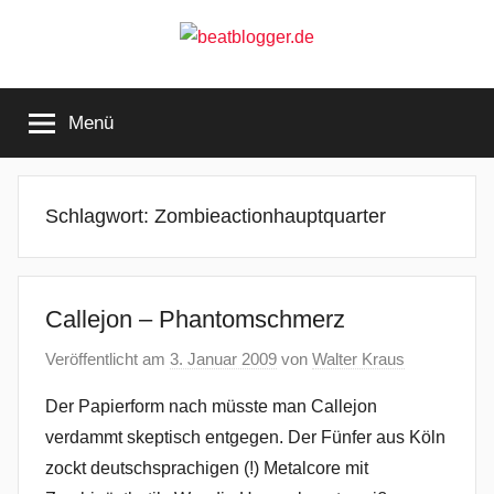
Zum
Inhalt
springen
beatblogger.de
…
and
Menü
the
beat
goes
on
Schlagwort:
Zombieactionhauptquarter
Callejon – Phantomschmerz
Veröffentlicht am
3. Januar 2009
von
Walter Kraus
Der Papierform nach müsste man Callejon
verdammt skeptisch entgegen. Der Fünfer aus Köln
zockt deutschsprachigen (!) Metalcore mit