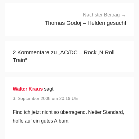
,
A
Nächster Beitrag
n
Thomas Godoj – Helden gesucht
g
u
s
2 Kommentare zu „
AC/DC – Rock ‚N Roll
Y
Train
“
o
u
n
g
Walter Kraus
sagt:
,
3. September 2008 um 20:19 Uhr
B
l
Find ich jetzt nicht so überragend. Netter Standard,
a
hoffe auf ein gutes Album.
c
k