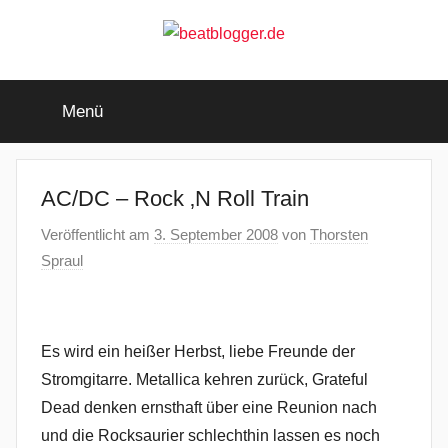
Zum
Inhalt
springen
beatblogger.de
…
and
Menü
the
beat
goes
on
AC/DC – Rock ‚N Roll Train
Veröffentlicht am
3. September 2008
von
Thorsten
Spraul
Es wird ein heißer Herbst, liebe Freunde der
Stromgitarre. Metallica kehren zurück, Grateful
Dead denken ernsthaft über eine Reunion nach
und die Rocksaurier schlechthin lassen es noch