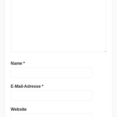
'
n
'
R
o
l
l
T
r
a
Name
*
i
n
E-Mail-Adresse
*
Website