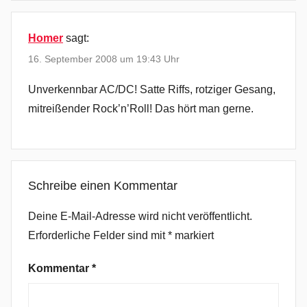
I
c
Homer
sagt:
e
,
16. September 2008 um 19:43 Uhr
H
Unverkennbar AC/DC! Satte Riffs, rotziger Gesang,
a
mitreißender Rock’n’Roll! Das hört man gerne.
r
d
r
o
c
Schreibe einen Kommentar
k
Deine E-Mail-Adresse wird nicht veröffentlicht.
,
Erforderliche Felder sind mit
*
markiert
R
o
Kommentar
*
c
k