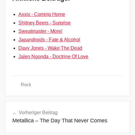
Axxis - Coming Home
Shitney Beers - Surprise
Sweatmaster - More!
Japandroids - Fate & Alcohol
Davy Jones - Wake The Dead
Jalen Ngonda - Doctrine Of Love
Rock
A
Beitragsnavigation
C
Vorheriger Beitrag
/
Metallica – The Day That Never Comes
D
C