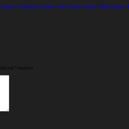
 Collapse
,
Civilization Collapse
,
John Sinclair
,
Kreator
,
Mille Petrozza
,
sind mit
*
markiert