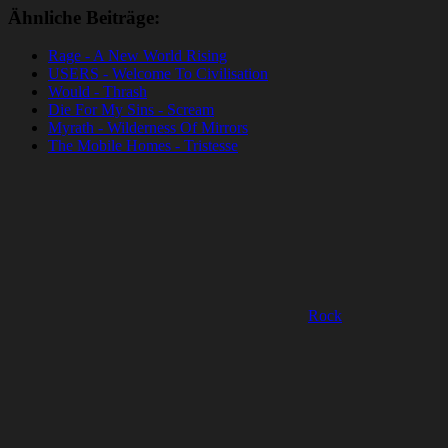
Ähnliche Beiträge:
Rage - A New World Rising
USERS - Welcome To Civilisation
Would - Thrash
Die For My Sins - Scream
Myrath - Wilderness Of Mirrors
The Mobile Homes - Tristesse
Rock