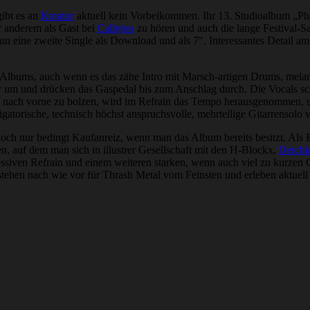
gibt es an
Kreator
aktuell kein Vorbeikommen. Ihr 13. Studioalbum „Phan
r anderem als Gast bei
Callejon
zu hören und auch die lange Festival-S
n eine zweite Single als Download und als 7″. Interessantes Detail am 
en Albums, auch wenn es das zähe Intro mit Marsch-artigen Drums, mela
r um und drücken das Gaspedal bis zum Anschlag durch. Die Vocals sche
pf nach vorne zu bolzen, wird im Refrain das Tempo herausgenommen, u
igatorische, technisch höchst anspruchsvolle, mehrteilige Gitarrensolo 
jedoch nur bedingt Kaufanreiz, wenn man das Album bereits besitzt. Al
en, auf dem man sich in illustrer Gesellschaft mit den H-Blockx,
Deichk
essiven Refrain und einem weiteren starken, wenn auch viel zu kurzen G
ehen nach wie vor für Thrash Metal vom Feinsten und erleben aktuell e
.