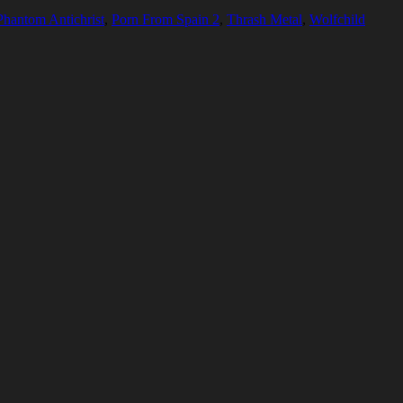
Phantom Antichrist
,
Porn From Spain 2
,
Thrash Metal
,
Wolfchild