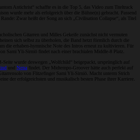
tom Antichrist“ schaffte es in die Top 5, das Video zum Titeltrack
aison wurde mehr als erfolgreich über die Bühne(n) gebracht. Passend
Rande: Zwar heißt der Song an sich „Civilisation Collapse“, als Titel
ncholischen Gitarren und Milles Gekeife zunächst nicht vermuten
inen sich selbst zu überholen, die Band hetzt förmlich durch die
m die erhaben-hymnische Note des Intros erneut zu kultivieren. Für
von Sami Yli-Sirniö findet nach einer brachialen Middle-8 Platz.
s B-Seite wurde deswegen „Wolfchild“ beigepackt, ursprünglich auf
ind
und
Nena
findet. Der Midtempo-Groover hätte auch perfekt auf
itarrensolo von Flitzefinger Sami Yli-Sirniö. Macht unterm Strich
ine der erfolgreichsten und musikalisch besten Phase ihrer Karriere.