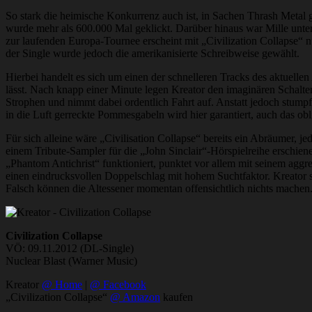
So stark die heimische Konkurrenz auch ist, in Sachen Thrash Metal 
wurde mehr als 600.000 Mal geklickt. Darüber hinaus war Mille unte
zur laufenden Europa-Tournee erscheint mit „Civilization Collapse“ nu
der Single wurde jedoch die amerikanisierte Schreibweise gewählt.
Hierbei handelt es sich um einen der schnelleren Tracks des aktuell
lässt. Nach knapp einer Minute legen Kreator den imaginären Schalte
Strophen und nimmt dabei ordentlich Fahrt auf. Anstatt jedoch stum
in die Luft gerreckte Pommesgabeln wird hier garantiert, auch das obl
Für sich alleine wäre „Civilisation Collapse“ bereits ein Abräumer, 
einem Tribute-Sampler für die „John Sinclair“-Hörspielreihe erschien
„Phantom Antichrist“ funktioniert, punktet vor allem mit seinem aggr
einen eindrucksvollen Doppelschlag mit hohem Suchtfaktor. Kreator st
Falsch können die Altessener momentan offensichtlich nichts machen
Civilization Collapse
VÖ: 09.11.2012 (DL-Single)
Nuclear Blast (Warner Music)
Kreator
@ Home
|
@ Facebook
„Civilization Collapse“
@ Amazon
kaufen