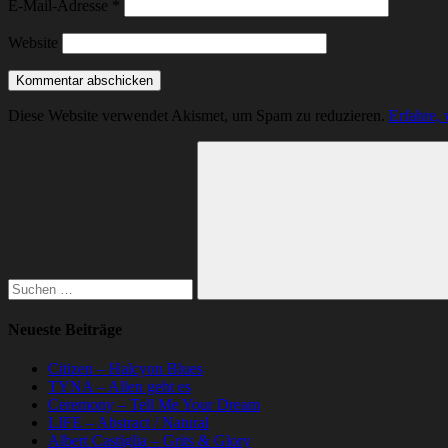
E-Mail-Adresse
*
Website
Diese Website verwendet Akismet, um Spam zu reduzieren.
Erfahre,
Suchen
nach:
Suchen
Neueste Beiträge
Citizen – Halcyon Blues
TYNA – Allen geht es
Ceremony – Tell Me Your Dream
LIFE – Abstract / Natural
Albert Castiglia – Grits & Glory