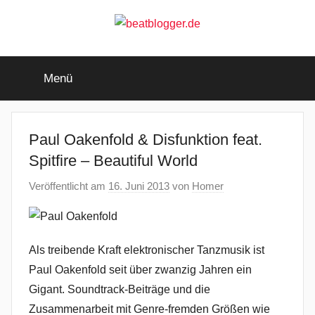
Zum
Inhalt
springen
beatblogger.de
…
and
Menü
the
beat
goes
on
Paul Oakenfold & Disfunktion feat.
Spitfire – Beautiful World
Veröffentlicht am
16. Juni 2013
von
Homer
Als treibende Kraft elektronischer Tanzmusik ist
Paul Oakenfold seit über zwanzig Jahren ein
Gigant. Soundtrack-Beiträge und die
Zusammenarbeit mit Genre-fremden Größen wie