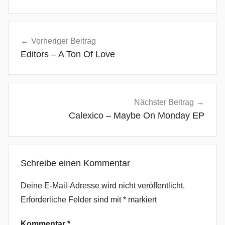
D
Beitragsnavigation
a
Vorheriger Beitrag
n
Editors – A Ton Of Love
c
e
,
D
Nächster Beitrag
a
Calexico – Maybe On Monday EP
v
i
d
Schreibe einen Kommentar
G
u
Deine E-Mail-Adresse wird nicht veröffentlicht.
e
Erforderliche Felder sind mit
*
markiert
t
t
Kommentar
*