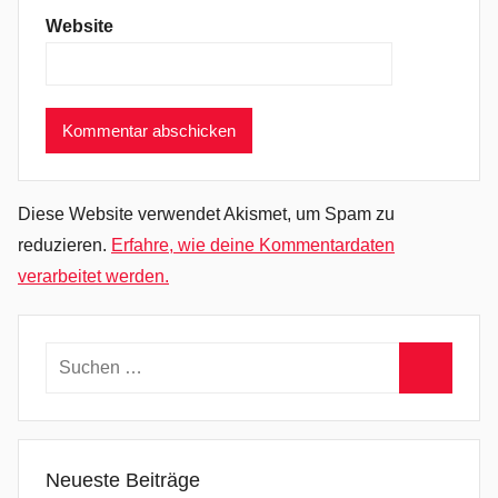
l
Website
d
,
T
r
a
n
c
Diese Website verwendet Akismet, um Spam zu
e
reduzieren.
Erfahre, wie deine Kommentardaten
verarbeitet werden.
Suchen
nach:
Suchen
Neueste Beiträge