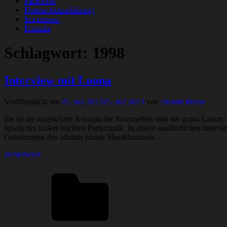
Facebook
Datenschutzerklärung
Impressum
Kontakt
Schlagwort:
1998
Interview mit Loona
Veröffentlicht am
25. Juli 2013
25. Juli 2013
von
Dennis Braun
Sie ist die ungekrönte Königin der Sommerhits und der guten Laune:
Sparte der locker-leichten Partymusik. In einem ausführlichen Intervi
Geheimnisse des oftmals harten Musikbusiness.
Weiterlesen