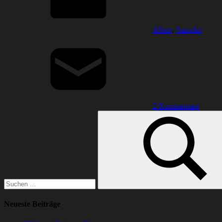
Alben
,
Sampler
2 Kommentare
Suchen
nach:
Suchen
Neueste Beiträge