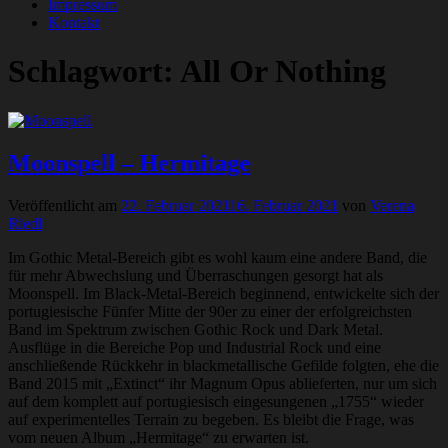
Impressum
Kontakt
Schlagwort:
All Or Nothing
Moonspell – Hermitage
Veröffentlicht am
22. Februar 2021
16. Februar 2021
von
Verena
Riedl
Im Gothic Metal-Bereich gibt es wohl kaum eine andere Band, die
für mehr Abwechslung und Überraschungen gesorgt hat als
Moonspell. Im Black-Metal-Bereich beginnend, entwickelte sich der
portugiesische Fünfer Mitte der 90er zu einer der erfolgreichsten
Band im Spektrum zwischen Gothic Rock und Dark Metal.
Ausflüge in die Bereiche Pop und Industrial Rock und eine
anschließende Rückkehr in blackmetallische Gefilde folgten, ehe die
Band 2015 mit „Extinct“ ihr Magnum Opus ablieferten, nur um sich
auf dem komplett auf portugiesisch eingesungenen „1755“ wieder
auf experimentelles Terrain zu begeben. Es bleibt die Frage, was
vom neuen Album „Hermitage“ zu erwarten ist.