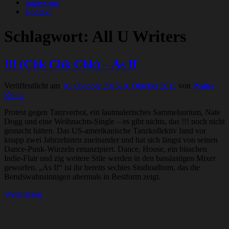
Impressum
Kontakt
Schlagwort:
All U Writers
!!! (Chk Chk Chk) – As If
Veröffentlicht am
16. Oktober 2015
10. Oktober 2015
von
Walter
Kraus
Protest gegen Tanzverbot, ein lautmalerisches Sammelsurium, Nate
Dogg und eine Weihnachts-Single – es gibt nichts, das !!! noch nicht
gemacht hätten. Das US-amerikanische Tanzkollektiv fand vor
knapp zwei Jahrzehnten zueinander und hat sich längst von seinen
Dance-Punk-Wurzeln emanzipiert. Dance, House, ein bisschen
Indie-Flair und zig weitere Stile werden in den basslastigen Mixer
geworfen. „As If“ ist ihr bereits sechtes Studioalbum, das die
Berufswahnsinnigen abermals in Bestform zeigt.
Weiterlesen