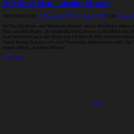
Of Mice & Men – Another Miracle
Veröffentlicht am
14. November 2025
26. Oktober 2025
von
Verena R
Im Post-Hardcore- und Metalcore-Bereich sind in den letzten Jahren d
Pilze aus dem Boden, die musikalischen Grenzen zu Nu Metal und Alt
in all dem Wust auch alte Hasen wie Of Mice & Men weiterhin behaupt
Aaron Pauley Screams wie auch Klargesang übernommen hatte. Die Vor
neunte Album „Another Miracle“.
Weiterlesen
Alben