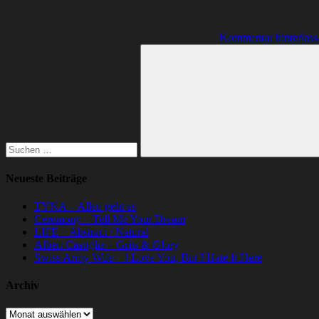
Kommentar hinterlass
Suchen
nach:
Suchen
Neueste Beiträge
TYNA – Allen geht es
Ceremony – Tell Me Your Dream
LIFE – Abstract / Natural
Albert Castiglia – Grits & Glory
Swiss Army Wife – I Love You, But I Hate It Here
Archiv
Archiv