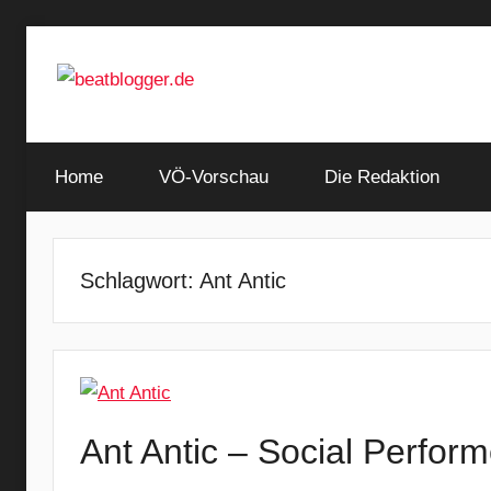
Zum
Inhalt
springen
…
beatblogger.de
and
Home
the
VÖ-Vorschau
Die Redaktion
beat
goes
on
Schlagwort:
Ant Antic
Ant Antic – Social Perform